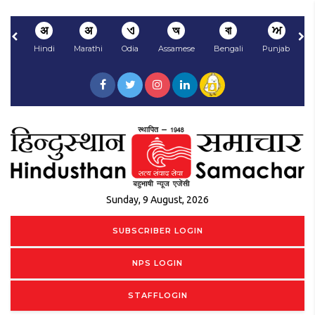
अ
अ
ଏ
অ
বা
ਅ
Hindi
Marathi
Odia
Assamese
Bengali
Punjabi
N
Sunday, 9 August, 2026
SUBSCRIBER LOGIN
NPS LOGIN
STAFFLOGIN