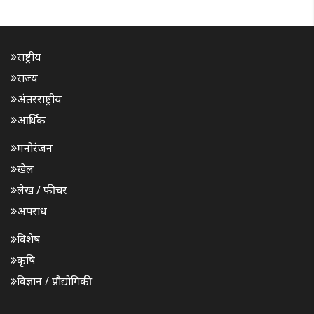
राष्ट्रीय
राज्य
अंतरराष्ट्रीय
आर्थिक
मनोरंजन
खेल
लेख / फीचर
अपराध
विशेष
कृषि
विज्ञान / प्रौद्योगिकी