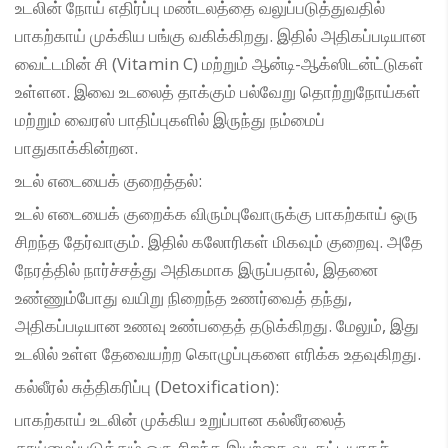
உடலின் நோய் எதிர்ப்பு மண்டலத்தை வலுப்படுத்துவதில்
பாகற்காய் முக்கிய பங்கு வகிக்கிறது. இதில் அதிகப்படியான
வைட்டமின் சி (Vitamin C) மற்றும் ஆன்டி-ஆக்ஸிடன்ட்டுகள்
உள்ளன. இவை உடலைத் தாக்கும் பல்வேறு தொற்றுநோய்கள்
மற்றும் வைரஸ் பாதிப்புகளில் இருந்து நம்மைப்
பாதுகாக்கின்றன.
உடல் எடையைக் குறைத்தல்:
உடல் எடையைக் குறைக்க விரும்புவோருக்கு பாகற்காய் ஒரு
சிறந்த தேர்வாகும். இதில் கலோரிகள் மிகவும் குறைவு. அதே
நேரத்தில் நார்ச்சத்து அதிகமாக இருப்பதால், இதனை
உண்ணும்போது வயிறு நிறைந்த உணர்வைத் தந்து,
அதிகப்படியான உணவு உண்பதைத் தடுக்கிறது. மேலும், இது
உடலில் உள்ள தேவையற்ற கொழுப்புகளை எரிக்க உதவுகிறது.
கல்லீரல் சுத்திகரிப்பு (Detoxification):
பாகற்காய் உடலின் முக்கிய உறுப்பான கல்லீரலைத்
தூய்மைப்படுத்தும் ஒரு சிறந்த இயற்கை வடிகட்டியாகச்