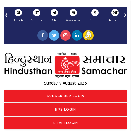
अ
अ
ଏ
অ
বা
ਅ
Hindi
Marathi
Odia
Assamese
Bengali
Punjabi
N
Sunday, 9 August, 2026
SUBSCRIBER LOGIN
NPS LOGIN
STAFFLOGIN