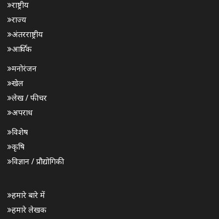
राष्ट्रीय
राज्य
अंतरराष्ट्रीय
आर्थिक
मनोरंजन
खेल
लेख / फीचर
अपराध
विशेष
कृषि
विज्ञान / प्रौद्योगिकी
हमारे बारे में
हमारे लेखक