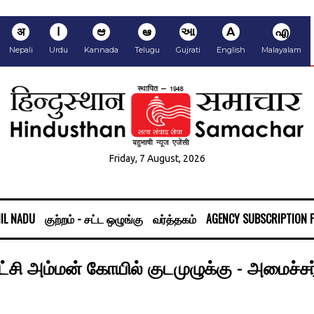
अ
ا
ಆ
ఆ
આ
A
എ
Nepali
Urdu
Kannada
Telugu
Gujrati
English
Malayalam
Friday, 7 August, 2026
IL NADU
குற்றம் - சட்ட ஒழுங்கு
வர்த்தகம்
AGENCY SUBSCRIPTION 
்சி அம்மன் கோயில் குடமுழுக்கு - அமைச்சர்