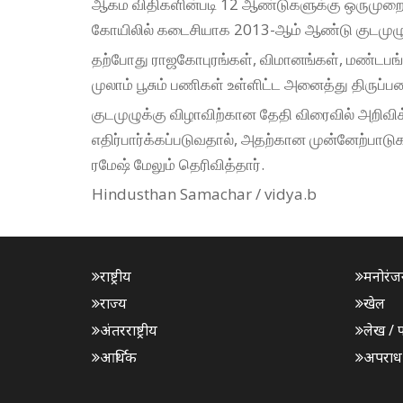
ஆகம விதிகளின்படி 12 ஆண்டுகளுக்கு ஒருமுறை கு
கோயிலில் கடைசியாக 2013-ஆம் ஆண்டு குடமுழு
தற்போது ராஜகோபுரங்கள், விமானங்கள், மண்டபங்கள்
முலாம் பூசும் பணிகள் உள்ளிட்ட அனைத்து திருப்ப
குடமுழுக்கு விழாவிற்கான தேதி விரைவில் அறிவி
எதிர்பார்க்கப்படுவதால், அதற்கான முன்னேற்பாட
ரமேஷ் மேலும் தெரிவித்தார்.
Hindusthan Samachar / vidya.b
राष्ट्रीय
मनोरंज
राज्य
खेल
अंतरराष्ट्रीय
लेख / 
आर्थिक
अपराध