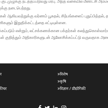
டமுழுக்கு நடத்தப்படுவது மரபு. அந்த வகையில் மீனாட்சி அம்ம
க்கு நடைபெற்றது.
 ஆகியவற்றுக்கு வர்ணம் பூசுதல், சிற்பங்களைப் புதுப்பித்தல், 
ணிகளும் இறுதிக்கட்டத்தை எட்டியுள்ளன.
க்கப்படும் என்றும், லட்சக்கணக்கான பக்தர்கள் கலந்துகொள்வார
ுகள் குறித்தும் அதிகாரிகளுடன் ஆலோசிக்கப்பட்டு வருவதாக அமை
न
विशेष
कृषि
फीचर
विज्ञान / प्रौद्योगिकी