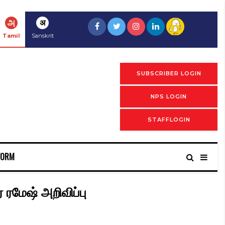
அ
अ
Tamil
Sanskrit
SUBSCRIBER LOGIN
NPS LOGIN
STAFFLOGIN
FORM
 ரமேஷ் அறிவிப்பு