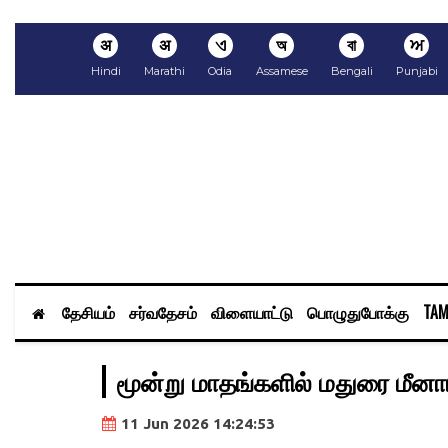
अ
अ
ଏ
অ
বা
ਅ
Hindi
Marathi
Odia
Assamese
Bengali
Punjabi
தேசியம்
சர்வதேசம்
விளையாட்டு
பொழுதுபோக்கு
TAM
மூன்று மாதங்களில் மதுரை மீனாட
11 Jun 2026 14:24:53