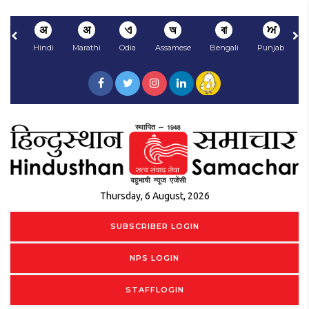
अ
अ
ଏ
অ
বা
ਅ
Hindi
Marathi
Odia
Assamese
Bengali
Punjabi
N
Thursday, 6 August, 2026
SUBSCRIBER LOGIN
NPS LOGIN
STAFFLOGIN