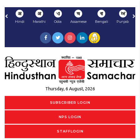
अ
अ
ଏ
অ
বা
ਅ
Hindi
Marathi
Odia
Assamese
Bengali
Punjabi
N
Thursday, 6 August, 2026
SUBSCRIBER LOGIN
NPS LOGIN
STAFFLOGIN