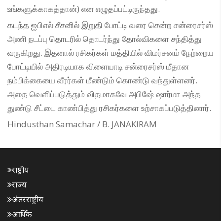
உங்களுக்காகத்தான்) என எழுதப்பட்டிருந்தது.
கடந்த ஐபிஎல் சீசனில் இறுதி போட்டி வரை சென்ற சன்ரைசர்ஸ்
அணி நடப்பு தொடரில் தொடர்ந்து தோல்விகளை சந்தித்து
வருகிறது. இதனால் ரசிகர்கள் மத்தியில் விமர்சனம் நேற்றைய
போட்டியில் அதிரடியாக விளையாடி சன்ரைசர்ஸ் மீதான
நம்பிக்கையை வீரர்கள் மீண்டும் கொண்டு வந்துள்ளனர்.
அதை வெளிப்படுத்தும் விதமாகவே அபிஷே் ஷார்மா அந்த
துண்டு சீட்டை காண்பித்து ரசிகர்களை உற்சாகப்படுத்தினார்.
Hindusthan Samachar / B. JANAKIRAM
राष्ट्रीय
राज्य
अंतरराष्ट्रीय
आर्थिक