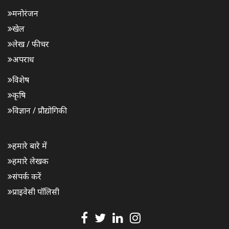
मनोरंजन
खेल
लेख / फीचर
अपराध
विशेष
कृषि
विज्ञान / प्रौद्योगिकी
हमारे बारे में
हमारे लेखक
संपर्क करें
प्राइवेसी पॉलिसी