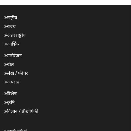
राष्ट्रीय
राज्य
अंतरराष्ट्रीय
आर्थिक
मनोरंजन
खेल
लेख / फीचर
अपराध
विशेष
कृषि
विज्ञान / प्रौद्योगिकी