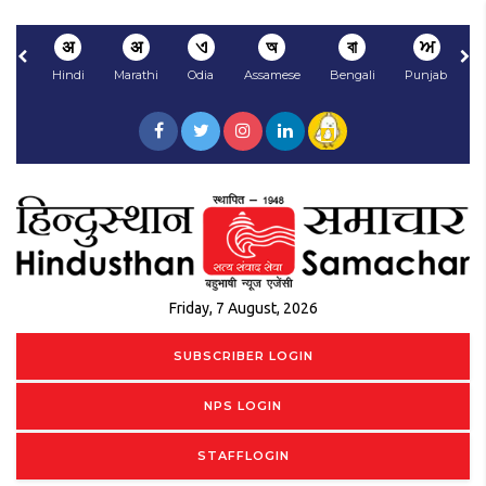
अ
अ
ଏ
অ
বা
ਅ
Hindi
Marathi
Odia
Assamese
Bengali
Punjabi
N
Friday, 7 August, 2026
SUBSCRIBER LOGIN
NPS LOGIN
STAFFLOGIN