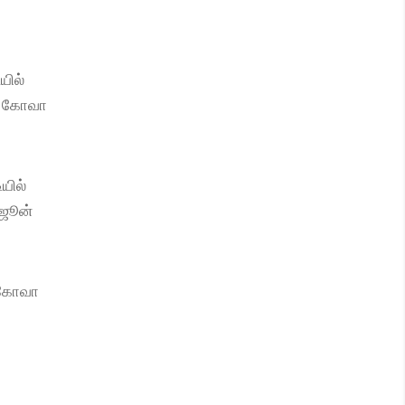
யில்
ு, கோவா
யில்
 ஜூன்
ோ கோவா