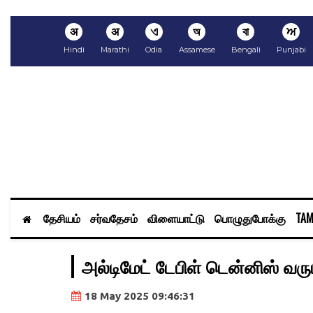
अ
अ
ଏ
অ
বা
ਅ
Hindi
Marathi
Odia
Assamese
Bengali
Punjabi
தேசியம்
சர்வதேசம்
விளையாட்டு
பொழுதுபோக்கு
TAM
அல்டிமேட் டேபிள் டென்னிஸ் வரும
18 May 2025 09:46:31