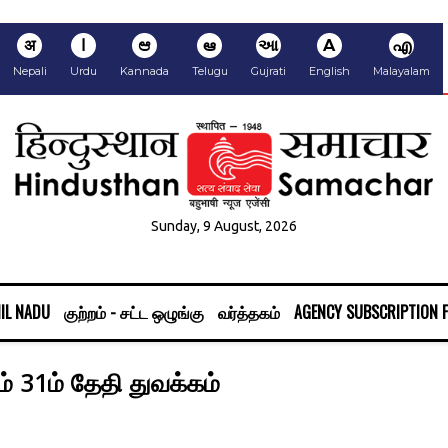
अ
ا
ಆ
ఆ
આ
A
എ
Nepali
Urdu
Kannada
Telugu
Gujrati
English
Malayalam
Sunday, 9 August, 2026
IL NADU
குற்றம் - சட்ட ஒழுங்கு
வர்த்தகம்
AGENCY SUBSCRIPTION 
் 31ம் தேதி துவக்கம்