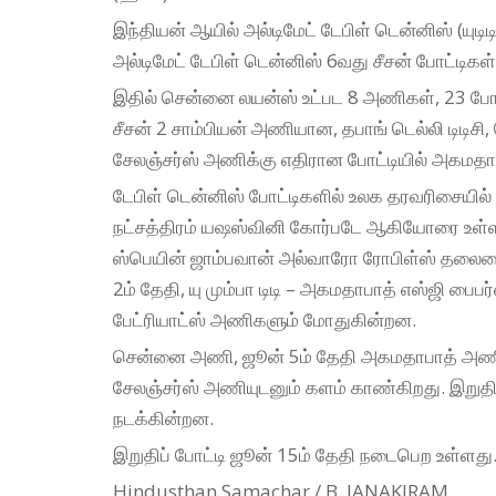
இந்தியன் ஆயில் அல்டிமேட் டேபிள் டென்னிஸ் (யுடி
அல்டிமேட் டேபிள் டென்னிஸ் 6வது சீசன் போட்டி
இதில் சென்னை லயன்ஸ் உட்பட 8 அணிகள், 23 போட்ட
சீசன் 2 சாம்பியன் அணியான, தபாங் டெல்லி டிடிச
சேலஞ்சர்ஸ் அணிக்கு எதிரான போட்டியில் அகமதா
டேபிள் டென்னிஸ் போட்டிகளில் உலக தரவரிசையில் 
நட்சத்திரம் யஷஸ்வினி கோர்படே ஆகியோரை உள்ளடக்
ஸ்பெயின் ஜாம்பவான் அல்வாரோ ரோபிள்ஸ் தலைமை
2ம் தேதி, யு மும்பா டிடி – அகமதாபாத் எஸ்ஜி பைப
பேட்ரியாட்ஸ் அணிகளும் மோதுகின்றன.
சென்னை அணி, ஜூன் 5ம் தேதி அகமதாபாத் அணியுட
சேலஞ்சர்ஸ் அணியுடனும் களம் காண்கிறது. இறுதி
நடக்கின்றன.
இறுதிப் போட்டி ஜூன் 15ம் தேதி நடைபெற உள்ளது
Hindusthan Samachar / B. JANAKIRAM