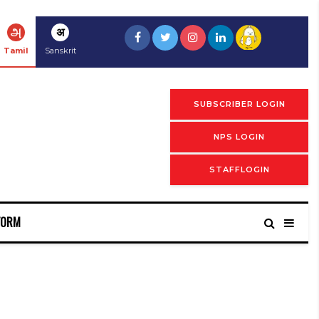
அ
अ
Tamil
Sanskrit
SUBSCRIBER LOGIN
NPS LOGIN
STAFFLOGIN
FORM