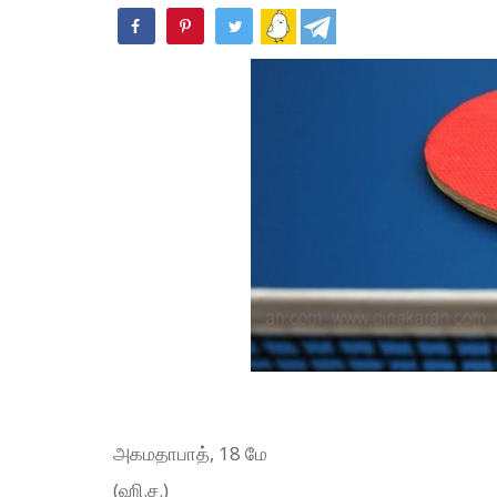
அகமதாபாத், 18 மே
(ஹி.ச.)