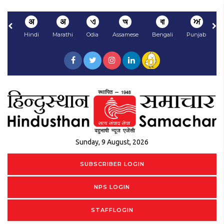
अ
अ
ଏ
অ
বা
ਅ
Hindi
Marathi
Odia
Assamese
Bengali
Punjabi
N
Sunday, 9 August, 2026
SUBSCRIBER LOGIN
NPS LOGIN
STAFFLOGIN