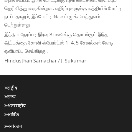
தெரிவித்து வருகின்றன. எதிர்ப்புகளுக்கு மத்தியில் போட்டி
நடப்பதாலும், இப்போட்டி மிகவும் முக்கியத்துவம்
பெற்றுள்ளது.
இந்திய நேரப்படி இரவு 8 மணிக்கு தொடங்கும் இந்த
ஆட்டத்தை சோனி ஸ்போர்ட்ஸ் 1, 4, 5 சேனல்கள் நேரடி
ஒளிபரப்பு செய்கிறது.
Hindusthan Samachar / J. Sukumar
राष्ट्रीय
राज्य
अंतरराष्ट्रीय
आर्थिक
मनोरंजन