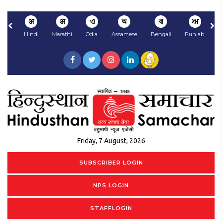
अ
अ
ଏ
অ
বা
ਅ
Hindi
Marathi
Odia
Assamese
Bengali
Punjabi
N
Friday, 7 August, 2026
SUBSCRIBER LOGIN
NPS LOGIN
STAFFLOGIN