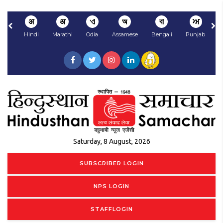
अ
अ
ଏ
অ
বা
ਅ
Hindi
Marathi
Odia
Assamese
Bengali
Punjabi
N
Saturday, 8 August, 2026
SUBSCRIBER LOGIN
NPS LOGIN
STAFFLOGIN