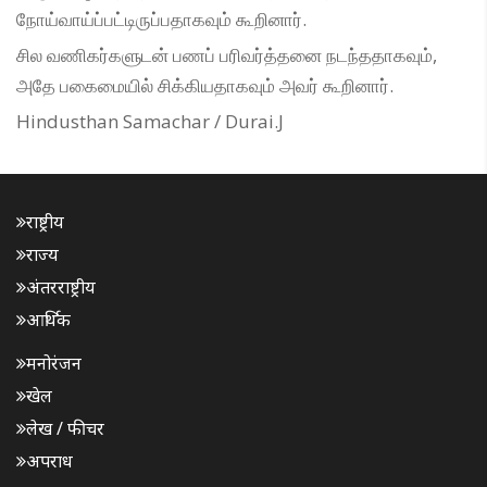
நோய்வாய்ப்பட்டிருப்பதாகவும் கூறினார்.
சில வணிகர்களுடன் பணப் பரிவர்த்தனை நடந்ததாகவும்,
அதே பகைமையில் சிக்கியதாகவும் அவர் கூறினார்.
Hindusthan Samachar / Durai.J
राष्ट्रीय
राज्य
अंतरराष्ट्रीय
आर्थिक
मनोरंजन
खेल
लेख / फीचर
अपराध