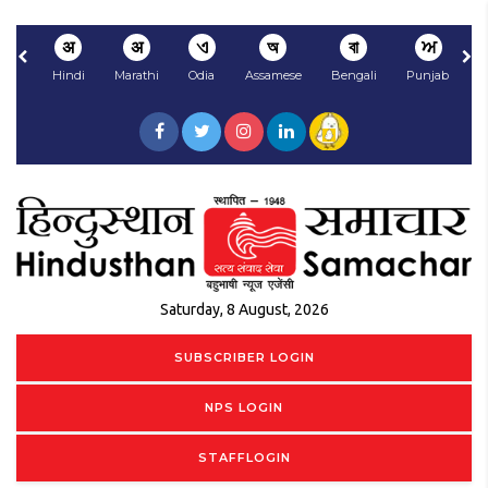
अ
अ
ଏ
অ
বা
ਅ
Hindi
Marathi
Odia
Assamese
Bengali
Punjabi
N
Saturday, 8 August, 2026
SUBSCRIBER LOGIN
NPS LOGIN
STAFFLOGIN