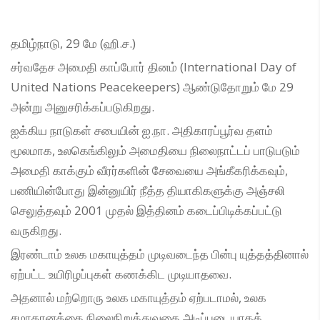
தமிழ்நாடு, 29 மே (ஹி.ச.)
சர்வதேச அமைதி காப்போர் தினம் (International Day of
United Nations Peacekeepers) ஆண்டுதோறும் மே 29
அன்று அனுசரிக்கப்படுகிறது.
ஐக்கிய நாடுகள் சபையின் ஐ.நா. அதிகாரப்பூர்வ தளம்
மூலமாக, உலகெங்கிலும் அமைதியை நிலைநாட்டப் பாடுபடும்
அமைதி காக்கும் வீரர்களின் சேவையை அங்கீகரிக்கவும்,
பணியின்போது இன்னுயிர் நீத்த தியாகிகளுக்கு அஞ்சலி
செலுத்தவும் 2001 முதல் இத்தினம் கடைப்பிடிக்கப்பட்டு
வருகிறது.
இரண்டாம் உலக மகாயுத்தம் முடிவடைந்த பின்பு யுத்தத்தினால்
ஏற்பட்ட உயிரிழப்புகள் கணக்கிட முடியாதவை.
அதனால் மற்றொரு உலக மகாயுத்தம் ஏற்படாமல், உலக
சமாதானத்தை நிலைநிறுத்துவதை அடிப்படையாகக்