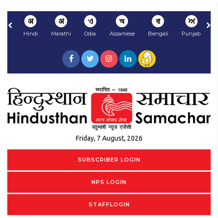
अ
अ
ଏ
অ
বা
ਅ
Hindi
Marathi
Odia
Assamese
Bengali
Punjabi
N
Friday, 7 August, 2026
SUBSCRIBER LOGIN
NPS LOGIN
STAFFLOGIN