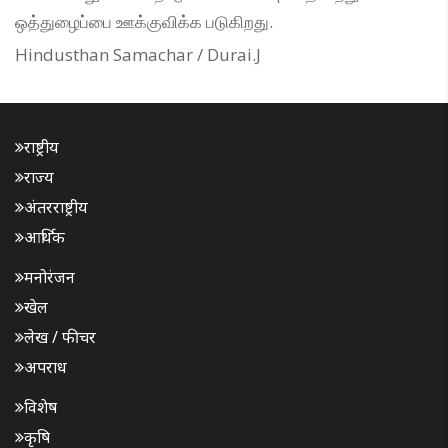
ஒத்துழைப்பை ஊக்குவிக்க படுகிறது.
Hindusthan Samachar / Durai.J
राष्ट्रीय
राज्य
अंतरराष्ट्रीय
आर्थिक
मनोरंजन
खेल
लेख / फीचर
अपराध
विशेष
कृषि