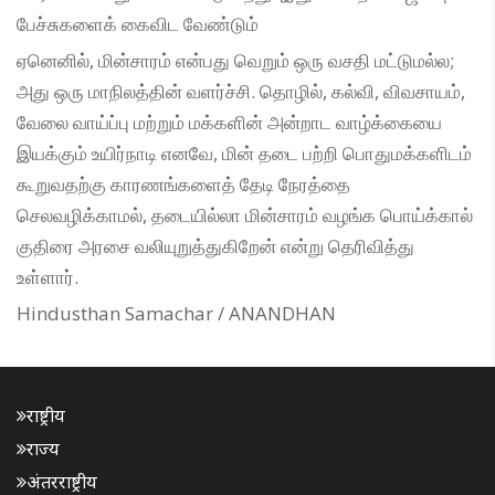
பேச்சுகளைக் கைவிட வேண்டும்
ஏனெனில், மின்சாரம் என்பது வெறும் ஒரு வசதி மட்டுமல்ல;
அது ஒரு மாநிலத்தின் வளர்ச்சி. தொழில், கல்வி, விவசாயம்,
வேலை வாய்ப்பு மற்றும் மக்களின் அன்றாட வாழ்க்கையை
இயக்கும் உயிர்நாடி எனவே, மின் தடை பற்றி பொதுமக்களிடம்
கூறுவதற்கு காரணங்களைத் தேடி நேரத்தை
செலவழிக்காமல், தடையில்லா மின்சாரம் வழங்க பொய்க்கால்
குதிரை அரசை வலியுறுத்துகிறேன் என்று தெரிவித்து
உள்ளார்.
Hindusthan Samachar / ANANDHAN
राष्ट्रीय
राज्य
अंतरराष्ट्रीय