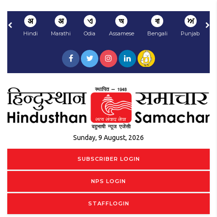
अ
अ
ଏ
অ
বা
ਅ
Hindi
Marathi
Odia
Assamese
Bengali
Punjabi
N
Sunday, 9 August, 2026
SUBSCRIBER LOGIN
NPS LOGIN
STAFFLOGIN