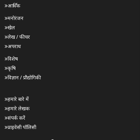
आर्थिक
मनोरंजन
खेल
लेख / फीचर
अपराध
विशेष
कृषि
विज्ञान / प्रौद्योगिकी
हमारे बारे में
हमारे लेखक
संपर्क करें
प्राइवेसी पॉलिसी